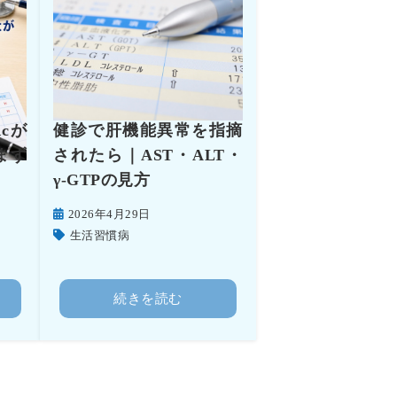
cが
健診で肝機能異常を指摘
まず
されたら｜AST・ALT・
γ-GTPの見方
2026年4月29日
生活習慣病
続きを読む