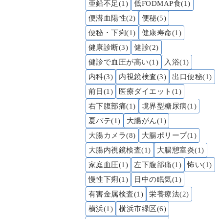
亜鉛不足(1)
低FODMAP食(1)
便潜血陽性(2)
便秘(5)
便秘・下痢(1)
健康寿命(1)
健康診断(3)
健診(2)
健診で血圧が高い(1)
入浴(1)
内科(3)
内視鏡検査(3)
出口便秘(1)
前日(1)
医療ダイエット(1)
右下腹部痛(1)
境界型糖尿病(1)
夏バテ(1)
大腸がん(1)
大腸カメラ(8)
大腸ポリープ(1)
大腸内視鏡検査(1)
大腸憩室炎(1)
家庭血圧(1)
左下腹部痛(1)
怖い(1)
慢性下痢(1)
日中の眠気(1)
有害金属検査(1)
栄養療法(2)
横浜(1)
横浜市緑区(6)