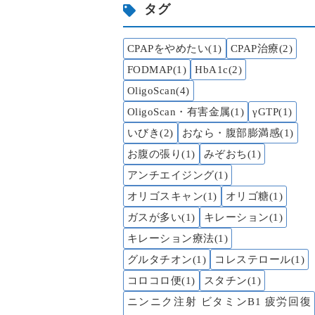
タグ
CPAPをやめたい(1)
CPAP治療(2)
FODMAP(1)
HbA1c(2)
OligoScan(4)
OligoScan・有害金属(1)
γGTP(1)
いびき(2)
おなら・腹部膨満感(1)
お腹の張り(1)
みぞおち(1)
アンチエイジング(1)
オリゴスキャン(1)
オリゴ糖(1)
ガスが多い(1)
キレーション(1)
キレーション療法(1)
グルタチオン(1)
コレステロール(1)
コロコロ便(1)
スタチン(1)
ニンニク注射 ビタミンB1 疲労回復