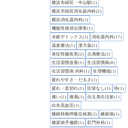
横浜市緑区・中山駅(1)
横浜市緑区消化器内科(2)
横浜消化器内科(1)
機能性便排出障害(1)
水銀デトックス(1)
消化器内科(17)
温泉療法(1)
漢方薬(1)
炎症性腸疾患(2)
点滴療法(2)
生活習慣改善(1)
生活習慣病(8)
生活習慣病 内科(1)
生理機能(1)
疲れやすさ・だるさ(1)
疲れ・息切れ(1)
症状なし(1)
痔(1)
痛い(1)
痛風(1)
白玉美白注射(1)
白衣高血圧(1)
睡眠時無呼吸症候群(2)
糖尿病(1)
糖尿病予備群(1)
肛門外科(1)