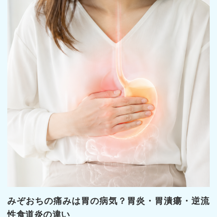
外科
苦痛の少ない
内視鏡検査
ワクチン、予防接種
自由診療
肥満治療 マンジャロ®
みぞおちの痛みは胃の病気？胃炎・胃潰瘍・逆流
性食道炎の違い