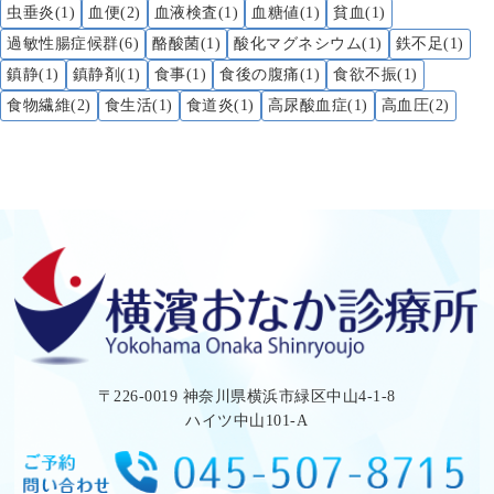
虫垂炎(1)
血便(2)
血液検査(1)
血糖値(1)
貧血(1)
過敏性腸症候群(6)
酪酸菌(1)
酸化マグネシウム(1)
鉄不足(1)
鎮静(1)
鎮静剤(1)
食事(1)
食後の腹痛(1)
食欲不振(1)
食物繊維(2)
食生活(1)
食道炎(1)
高尿酸血症(1)
高血圧(2)
〒226-0019 神奈川県横浜市緑区中山4-1-8
ハイツ中山101-A