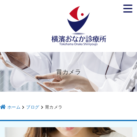
ホーム
院長紹介
診療所のご紹介
診療案内
予約
ブログ・お知らせ
胃カメラ
アクセス
スタッフ募集
ホーム
ブログ
胃カメラ
かかりつけ医
胃腸内科
肛門外科
内科