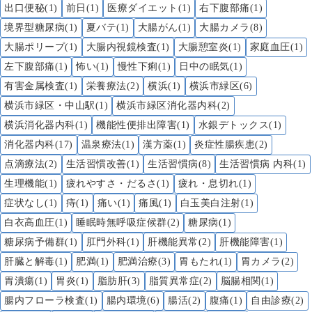
出口便秘(1)
前日(1)
医療ダイエット(1)
右下腹部痛(1)
境界型糖尿病(1)
夏バテ(1)
大腸がん(1)
大腸カメラ(8)
大腸ポリープ(1)
大腸内視鏡検査(1)
大腸憩室炎(1)
家庭血圧(1)
左下腹部痛(1)
怖い(1)
慢性下痢(1)
日中の眠気(1)
有害金属検査(1)
栄養療法(2)
横浜(1)
横浜市緑区(6)
横浜市緑区・中山駅(1)
横浜市緑区消化器内科(2)
横浜消化器内科(1)
機能性便排出障害(1)
水銀デトックス(1)
消化器内科(17)
温泉療法(1)
漢方薬(1)
炎症性腸疾患(2)
点滴療法(2)
生活習慣改善(1)
生活習慣病(8)
生活習慣病 内科(1)
生理機能(1)
疲れやすさ・だるさ(1)
疲れ・息切れ(1)
症状なし(1)
痔(1)
痛い(1)
痛風(1)
白玉美白注射(1)
白衣高血圧(1)
睡眠時無呼吸症候群(2)
糖尿病(1)
糖尿病予備群(1)
肛門外科(1)
肝機能異常(2)
肝機能障害(1)
肝臓と解毒(1)
肥満(1)
肥満治療(3)
胃もたれ(1)
胃カメラ(2)
胃潰瘍(1)
胃炎(1)
脂肪肝(3)
脂質異常症(2)
脳腸相関(1)
腸内フローラ検査(1)
腸内環境(6)
腸活(2)
腹痛(1)
自由診療(2)