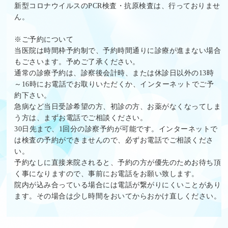
新型コロナウイルスのPCR検査・抗原検査は、行っておりませ
ん。
※ご予約について
当医院は時間枠予約制で、予約時間通りに診療が進まない場合
もごさいます。予めご了承ください。
通常の診療予約は、診察後会計時、または休診日以外の13時
～16時
にお電話でお取りいただくか、インターネットでご予
約下さい。
急病など当日受診希望の方、初診の方、お薬がなくなってしま
う方は、まずお電話でご相談ください。
30日先まで、1回分の診察予約が可能です。インターネットで
は検査の予約ができませんので、必ずお電話でご相談くださ
い。
予約なしに直接来院されると、予約の方が優先のためお待ち頂
く事になりますので、事前にお電話をお願い致します。
院内が込み合っている場合には電話が繋がりにくいことがあり
ます。その場合は少し時間をおいてからおかけ直しください。