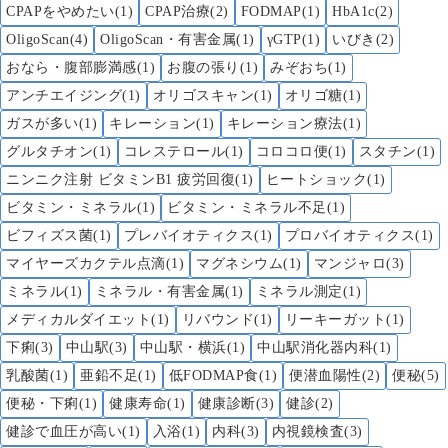
CPAPをやめたい(1)
CPAP治療(2)
FODMAP(1)
HbA1c(2)
OligoScan(4)
OligoScan・有害金属(1)
γGTP(1)
いびき(2)
おなら・腹部膨満感(1)
お腹の張り(1)
みぞおち(1)
アンチエイジング(1)
オリゴスキャン(1)
オリゴ糖(1)
ガスが多い(1)
キレーション(1)
キレーション療法(1)
グルタチオン(1)
コレステロール(1)
コロコロ便(1)
スタチン(1)
ニンニク注射 ビタミンB1 疲労回復(1)
ヒートショック(1)
ビタミン・ミネラル(1)
ビタミン・ミネラル不足(1)
ビフィズス菌(1)
プレバイオティクス(1)
プロバイオティクス(1)
マイヤーズカクテル点滴(1)
マグネシウム(1)
マンジャロ(3)
ミネラル(1)
ミネラル・有害金属(1)
ミネラル測定(1)
メディカルダイエット(1)
リバウンド(1)
リーキーガット(1)
下痢(3)
中山駅(3)
中山駅・横浜(1)
中山駅消化器内科(1)
乳酸菌(1)
亜鉛不足(1)
低FODMAP食(1)
便潜血陽性(2)
便秘(5)
便秘・下痢(1)
健康寿命(1)
健康診断(3)
健診(2)
健診で血圧が高い(1)
入浴(1)
内科(3)
内視鏡検査(3)