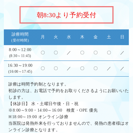
朝8:30より予約受付
診療時間
月
火
水
木
金
土
日
(受付時間)
8:00～12:00
〇
〇
／
〇
〇
〇
／
(8:30～11:45)
16:30～19:00
〇
〇
／
〇
〇
／
／
(16:00～17:45)
診療は時間予約制となります。
初診の方は、お電話で予約をお取りくださるようにお願いいた
します。
【休診日】 水・土曜日午後・日・祝
※8:00～9:00・14:00～16:00 検査・OPE 優先
※18:00～19:00
オンライン診療
当医院は発熱外来を行っておりませんので、発熱の患者様はオ
ンライン診療となります。