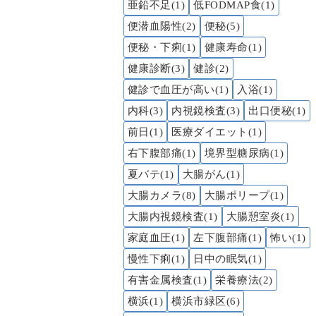
亜鉛不足(1)
低FODMAP食(1)
便潜血陽性(2)
便秘(5)
便秘・下痢(1)
健康寿命(1)
健康診断(3)
健診(2)
健診で血圧が高い(1)
入浴(1)
内科(3)
内視鏡検査(3)
出口便秘(1)
前日(1)
医療ダイエット(1)
右下腹部痛(1)
境界型糖尿病(1)
夏バテ(1)
大腸がん(1)
大腸カメラ(8)
大腸ポリープ(1)
大腸内視鏡検査(1)
大腸憩室炎(1)
家庭血圧(1)
左下腹部痛(1)
怖い(1)
慢性下痢(1)
日中の眠気(1)
有害金属検査(1)
栄養療法(2)
横浜(1)
横浜市緑区(6)