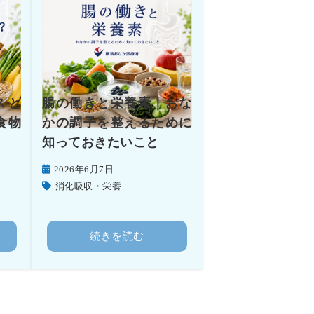
スと
腸の働きと栄養素｜おな
食物
かの調子を整えるために
知っておきたいこと
2026年6月7日
消化吸収・栄養
続きを読む