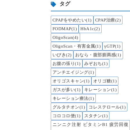
タグ
CPAPをやめたい(1)
CPAP治療(2)
FODMAP(1)
HbA1c(2)
OligoScan(4)
OligoScan・有害金属(1)
γGTP(1)
いびき(2)
おなら・腹部膨満感(1)
お腹の張り(1)
みぞおち(1)
アンチエイジング(1)
オリゴスキャン(1)
オリゴ糖(1)
ガスが多い(1)
キレーション(1)
キレーション療法(1)
グルタチオン(1)
コレステロール(1)
コロコロ便(1)
スタチン(1)
ニンニク注射 ビタミンB1 疲労回復