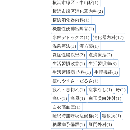
横浜市緑区・中山駅(1)
横浜市緑区消化器内科(2)
横浜消化器内科(1)
機能性便排出障害(1)
水銀デトックス(1)
消化器内科(17)
温泉療法(1)
漢方薬(1)
炎症性腸疾患(2)
点滴療法(2)
生活習慣改善(1)
生活習慣病(8)
生活習慣病 内科(1)
生理機能(1)
疲れやすさ・だるさ(1)
疲れ・息切れ(1)
症状なし(1)
痔(1)
痛い(1)
痛風(1)
白玉美白注射(1)
白衣高血圧(1)
睡眠時無呼吸症候群(2)
糖尿病(1)
糖尿病予備群(1)
肛門外科(1)