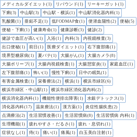
メディカルダイエット(1)
リバウンド(1)
リーキーガット(1)
下痢(3)
中山駅(3)
中山駅・横浜(1)
中山駅消化器内科(1)
乳酸菌(1)
亜鉛不足(1)
低FODMAP食(1)
便潜血陽性(2)
便秘(5)
便秘・下痢(1)
健康寿命(1)
健康診断(3)
健診(2)
健診で血圧が高い(1)
入浴(1)
内科(3)
内視鏡検査(3)
出口便秘(1)
前日(1)
医療ダイエット(1)
右下腹部痛(1)
境界型糖尿病(1)
夏バテ(1)
大腸がん(1)
大腸カメラ(8)
大腸ポリープ(1)
大腸内視鏡検査(1)
大腸憩室炎(1)
家庭血圧(1)
左下腹部痛(1)
怖い(1)
慢性下痢(1)
日中の眠気(1)
有害金属検査(1)
栄養療法(2)
横浜(1)
横浜市緑区(6)
横浜市緑区・中山駅(1)
横浜市緑区消化器内科(2)
横浜消化器内科(1)
機能性便排出障害(1)
水銀デトックス(1)
消化器内科(17)
温泉療法(1)
漢方薬(1)
炎症性腸疾患(2)
点滴療法(2)
生活習慣改善(1)
生活習慣病(8)
生活習慣病 内科(1)
生理機能(1)
疲れやすさ・だるさ(1)
疲れ・息切れ(1)
症状なし(1)
痔(1)
痛い(1)
痛風(1)
白玉美白注射(1)