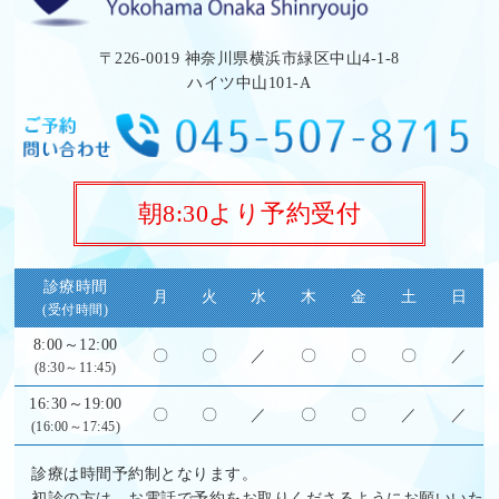
〒226-0019 神奈川県横浜市緑区中山4-1-8
ハイツ中山101-A
朝8:30より予約受付
診療時間
月
火
水
木
金
土
日
(受付時間)
8:00～12:00
〇
〇
／
〇
〇
〇
／
(8:30～11:45)
16:30～19:00
〇
〇
／
〇
〇
／
／
(16:00～17:45)
診療は時間予約制となります。
初診の方は、お電話で予約をお取りくださるようにお願いいた