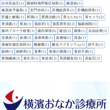
白衣高血圧(1)
睡眠時無呼吸症候群(2)
糖尿病(1)
糖尿病予備群(1)
肛門外科(1)
肝機能異常(2)
肝機能障害(1)
肝臓と解毒(1)
肥満(1)
肥満治療(3)
胃もたれ(1)
胃カメラ(2)
胃潰瘍(1)
胃炎(1)
脂肪肝(3)
脂質異常症(2)
脳腸相関(1)
腸内フローラ検査(1)
腸内環境(6)
腸活(2)
腹痛(1)
自由診療(2)
虫垂炎(1)
血便(2)
血液検査(1)
血糖値(1)
貧血(1)
過敏性腸症候群(6)
酪酸菌(1)
酸化マグネシウム(1)
鉄不足(1)
鎮静(1)
鎮静剤(1)
食事(1)
食後の腹痛(1)
食欲不振(1)
食物繊維(2)
食生活(1)
食道炎(1)
高尿酸血症(1)
高血圧(2)