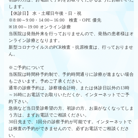
します。
【休診日】 水・土曜日午後・日・祝
※8:00～9:00・14:00～16:00 検査・OPE 優先
※18:00～19:00
オンライン診療
当医院は発熱外来を行っておりませんので、発熱の患者様はオ
ンライン診療となります。
新型コロナウイルスのPCR検査・抗原検査は、行っておりませ
ん。
※ご予約について
当医院は時間枠予約制で、予約時間通りに診療が進まない場合
もごさいます。予めご了承ください。
通常の診療予約は、診察後会計時、または休診日以外の13時
～16時
にお電話でお取りいただくか、インターネットでご予
約下さい。
急病など当日受診希望の方、初診の方、お薬がなくなってしま
う方は、まずお電話でご相談ください。
30日先まで、1回分の診察予約が可能です。インターネットで
は検査の予約ができませんので、必ずお電話でご相談くださ
い。