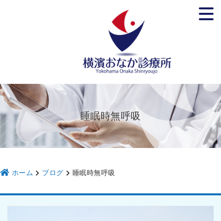
ホーム
院長紹介
診療所のご紹介
診療案内
予約
ブログ・お知らせ
睡眠時無呼吸
アクセス
スタッフ募集
ホーム
ブログ
睡眠時無呼吸
かかりつけ医
胃腸内科
肛門外科
内科