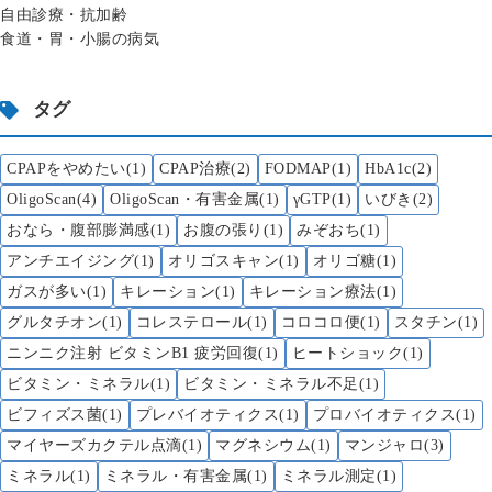
自由診療・抗加齢
食道・胃・小腸の病気
タグ
CPAPをやめたい(1)
CPAP治療(2)
FODMAP(1)
HbA1c(2)
OligoScan(4)
OligoScan・有害金属(1)
γGTP(1)
いびき(2)
おなら・腹部膨満感(1)
お腹の張り(1)
みぞおち(1)
アンチエイジング(1)
オリゴスキャン(1)
オリゴ糖(1)
ガスが多い(1)
キレーション(1)
キレーション療法(1)
グルタチオン(1)
コレステロール(1)
コロコロ便(1)
スタチン(1)
ニンニク注射 ビタミンB1 疲労回復(1)
ヒートショック(1)
ビタミン・ミネラル(1)
ビタミン・ミネラル不足(1)
ビフィズス菌(1)
プレバイオティクス(1)
プロバイオティクス(1)
マイヤーズカクテル点滴(1)
マグネシウム(1)
マンジャロ(3)
ミネラル(1)
ミネラル・有害金属(1)
ミネラル測定(1)