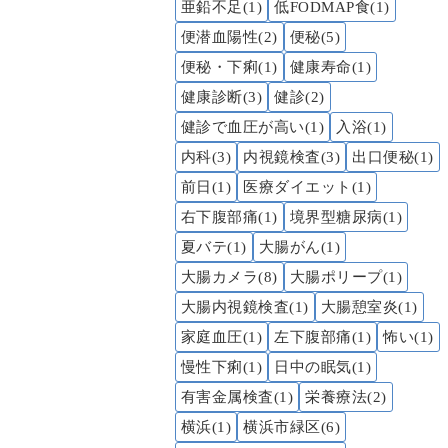
亜鉛不足(1)
低FODMAP食(1)
便潜血陽性(2)
便秘(5)
便秘・下痢(1)
健康寿命(1)
健康診断(3)
健診(2)
健診で血圧が高い(1)
入浴(1)
内科(3)
内視鏡検査(3)
出口便秘(1)
前日(1)
医療ダイエット(1)
右下腹部痛(1)
境界型糖尿病(1)
夏バテ(1)
大腸がん(1)
大腸カメラ(8)
大腸ポリープ(1)
大腸内視鏡検査(1)
大腸憩室炎(1)
家庭血圧(1)
左下腹部痛(1)
怖い(1)
慢性下痢(1)
日中の眠気(1)
有害金属検査(1)
栄養療法(2)
横浜(1)
横浜市緑区(6)