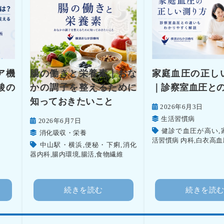
ア機
腸の働きと栄養素｜おな
家庭血圧の正し
酸の
かの調子を整えるために
｜診察室血圧と
知っておきたいこと
2026年6月3日
生活習慣病
2026年6月7日
健診で血圧が高い
,
消化吸収・栄養
活習慣病 内科
,
白衣高血
中山駅・横浜
,
便秘・下痢
,
消化
器内科
,
腸内環境
,
腸活
,
食物繊維
続きを読む
続きを読