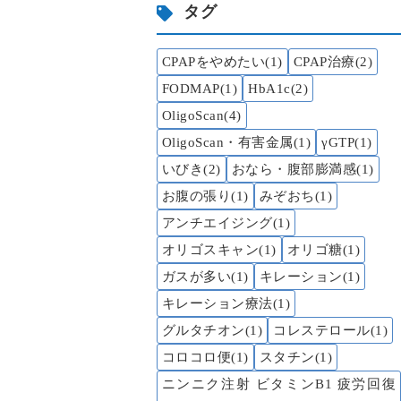
タグ
CPAPをやめたい(1)
CPAP治療(2)
FODMAP(1)
HbA1c(2)
OligoScan(4)
OligoScan・有害金属(1)
γGTP(1)
いびき(2)
おなら・腹部膨満感(1)
お腹の張り(1)
みぞおち(1)
アンチエイジング(1)
オリゴスキャン(1)
オリゴ糖(1)
ガスが多い(1)
キレーション(1)
キレーション療法(1)
グルタチオン(1)
コレステロール(1)
コロコロ便(1)
スタチン(1)
ニンニク注射 ビタミンB1 疲労回復