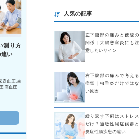
人気の記事
左下腹部の痛みと便秘の
関係｜大腸憩室炎にも注
い測り方
意したいサイン
の違い
右下腹部の痛みで考える
家庭血圧
,
生
病気｜虫垂炎だけではな
圧
,
高血圧
い原因
繰り返す下痢はストレス
む
だけ？過敏性腸症候群と
炎症性腸疾患の違い