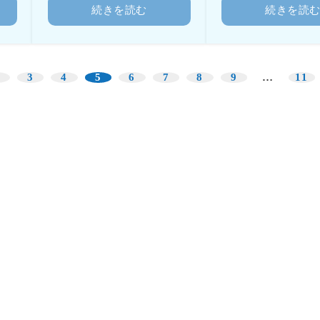
続きを読む
続きを読
3
4
5
6
7
8
9
…
11