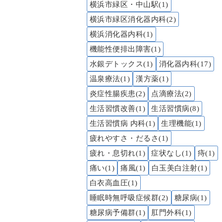
横浜市緑区・中山駅(1)
横浜市緑区消化器内科(2)
横浜消化器内科(1)
機能性便排出障害(1)
水銀デトックス(1)
消化器内科(17)
温泉療法(1)
漢方薬(1)
炎症性腸疾患(2)
点滴療法(2)
生活習慣改善(1)
生活習慣病(8)
生活習慣病 内科(1)
生理機能(1)
疲れやすさ・だるさ(1)
疲れ・息切れ(1)
症状なし(1)
痔(1)
痛い(1)
痛風(1)
白玉美白注射(1)
白衣高血圧(1)
睡眠時無呼吸症候群(2)
糖尿病(1)
糖尿病予備群(1)
肛門外科(1)