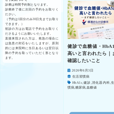
診療は時間予約制となります。
診療終了後に次回の予約をお取りく
ださい。
（予約は1回分のみ30日先までお取り
できます。）
初診の方はお電話で予約をお取りく
ださるようにお願いいたします。
直接来院された方は、救急の場合に
は急患の対応をいたしますが、原則
健診で血糖値・HbA1
的には来院時に当日あるいは翌日以
高いと言われたら｜
降の予約を取っていただく形となり
ます。
確認したいこと
2026年6月3日
生活習慣病
HbA1c
,
健診
,
消化器内科
,
慣病
,
糖尿病
,
血糖値