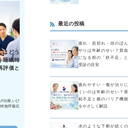
最近の投稿
疲れ・息切れ・頭のぼん
やりは年齢のせい？貧血
にはどう
になる前の「鉄不足」と
｜睡眠時
受診の目安
再評価と
疲れやすい・傷が治りに
くいのは年齢のせい？亜
鉛不足と腸のバリア機能
AP治療
,
いび
をやさしく解説
眠時無呼吸症
水のような下痢が続くの