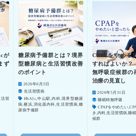
cが
糖尿病予備群とは？境界
CPAPをやめる
まず
型糖尿病と生活習慣改善
すればよいか？
のポイント
無呼吸症候群の
治療の見直し
2026年6月3日
生活習慣病
2026年5月31日
生活習
HbA1c
,
中山駅
,
内科
,
境界型糖尿
睡眠時無呼吸
病
,
横浜
,
消化器内科
,
生活習慣病
,
糖
CPAPをやめたい
,
CP
尿病予備群
き
,
内科
,
生活習慣病
,
睡
候群